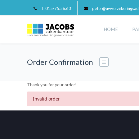
T: 015/75.56.63
peter@uwverzekeringsadv
HOME
PA
Order Confirmation
Thank you for your order!
Invalid order