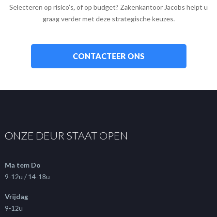
Selecteren op risico’s, of op budget? Zakenkantoor Jacobs helpt u
graag verder met deze strategische keuzes.
CONTACTEER ONS
ONZE DEUR STAAT OPEN
Ma tem Do
9-12u / 14-18u
Vrijdag
9-12u